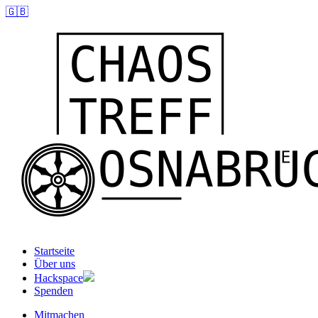
🇬🇧
Startseite
Über uns
Hackspace
Spenden
Mitmachen