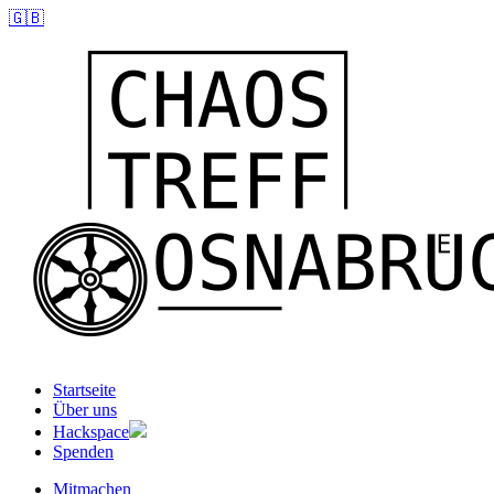
🇬🇧
Startseite
Über uns
Hackspace
Spenden
Mitmachen