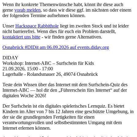
Wenn ihr konkrete Themenwünsche habt, könnt ihr diese auch
gerne
vorab melden
, so dass wir diese ggf. im nächsten oder einem
der folgenden Termine aufnehmen können.
Unser
Hackspace Rabbithole
liegt im zweiten Stock und ist leider
nicht barrierefrei. Wenn dies für euch ein Problem darstellt,
kontaktiert uns bitte
- wir finden gerne Alternativen.
Osnabrück #DIDit am 06.09.2026 auf events.diday.org
DIDAY
Workshop: Internet-ABC – Surfschein für Kids
21.09.2026, 15:00
-
17:00
Lagerhalle - Rolandsmauer 26, 49074 Osnabrück
Teste dein Wissen über das Internet mit dem Surfschein-Quiz des
Internet-ABC — hol dir den „Führerschein fürs Internet“ auf der
digitalen Woche 2026!
Der Surfschein ist ein digitales spielerisches Lernquiz. Es bietet
Kindern im Alter von 7 bis 12 Jahren eine geschützte Umgebung, in
der sie die grundlegenden Fertigkeiten für einen
verantwortungsvollen und selbstbestimmten Umgang mit dem
Internet erlernen können.