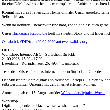
ihr eine E-Mail-Adresse bei einem europäischen Anbieter einrichten k
Kommt mit euren Fragen zum Thema digitaler Unabhängigkeit gerne v
Selbsthilfe an.
Wenn ihr konkrete Themenwünsche habt, könnt ihr diese auch gerne
Unser
Hackspace Rabbithole
liegt im zweiten Stock und ist leider nic
Osnabrück #DIDit am 06.09.2026 auf events.diday.org
DIDAY
Workshop: Internet-ABC – Surfschein für Kids
21.09.2026, 15:00
-
17:00
Lagerhalle - Rolandsmauer 26, 49074 Osnabrück
Teste dein Wissen über das Internet mit dem Surfschein-Quiz des Int
Der Surfschein ist ein digitales spielerisches Lernquiz. Es bietet Ki
selbstbestimmten Umgang mit dem Internet erlernen können.
Anmeldung ab ca. 15. August auf der
Website der digitalen Woche
Workshop
Digital Independence Day – wieso, weshalb, warum?
24.09.2026, 10:00
-
11:00