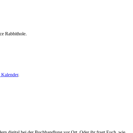
e Rabbithole.
 Kalender
.
rn digital bei der Buchhandlung vor Ort. Oder ihr fragt Euch, wie