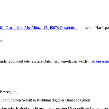
ität Osnabrück, Alte Münze 12, 49074 Osnabrück
in unserem Hackspac
nd
ndar abonniert oder als .ics-Datei heruntergeladen werden:
zu unserem
Bewegung.
ung für einen Schritt in Richtung digitaler Unabhängigkeit.
Bücher oder E-Books nicht mehr beim großen Monopolisten kaufen, sonde