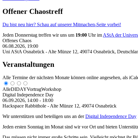
Offener Chaostreff
Du bist neu hier? Schau auf unserer Mitmachen-Seite vorbei!
Jeden Donnerstag treffen wir uns um
19:00
Uhr im
AStA der Univers
Offenes Chaos
06.08.2026, 19:00
Uni AStA Osnabrück
-
Alte Münze 12, 49074 Osnabrück, Deutschla
Veranstaltungen
Alle Termine der nächsten Monate können online angesehen, als iCale
Alle
DIDAY
Vortrag
Workshop
Digital Independence Day
06.09.2026, 14:00
-
18:00
Hackspace Rabbithole - Alte Münze 12, 49074 Osnabrück
Wir unterstützen und beteiligen uns an der
Digital Independence Day
Jeden ersten Sonntag im Monat sind wir vor Ort und bieten Unterstütz
Das müssen nicht immer große Schritte sein. Vielleicht möchtet ihr 