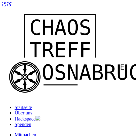
🇬🇧
Startseite
Über uns
Hackspace
Spenden
Mitmachen